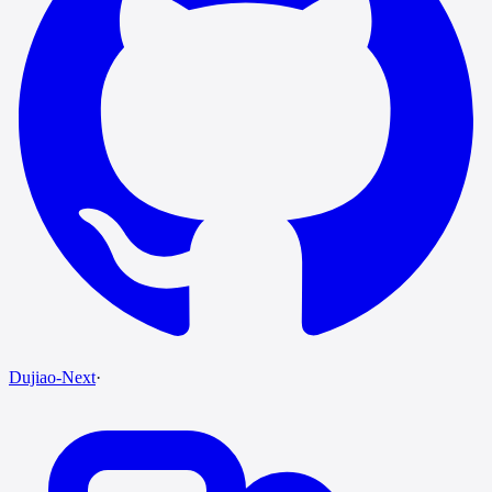
Dujiao-Next
·