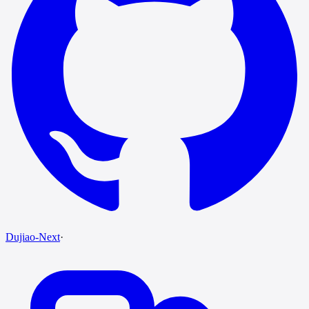
Dujiao-Next
·