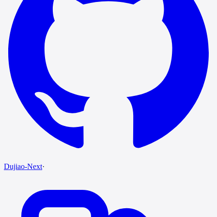
Dujiao-Next
·