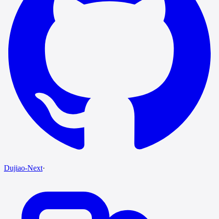
Dujiao-Next
·