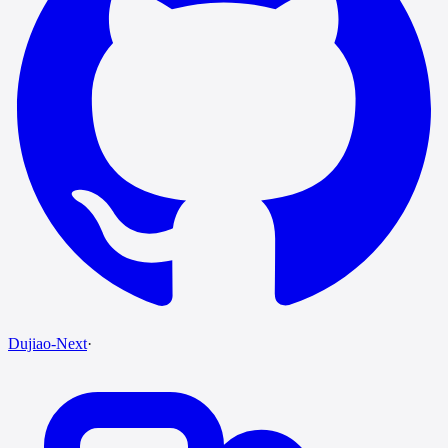
Dujiao-Next
·