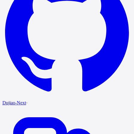
Dujiao-Next
·