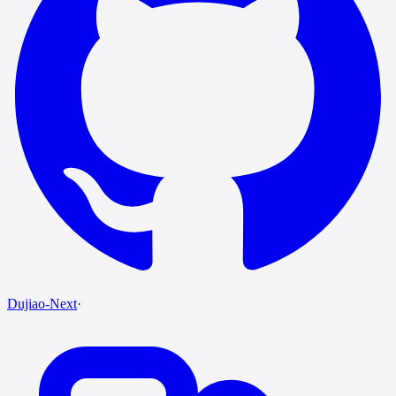
Dujiao-Next
·