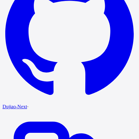
Dujiao-Next
·